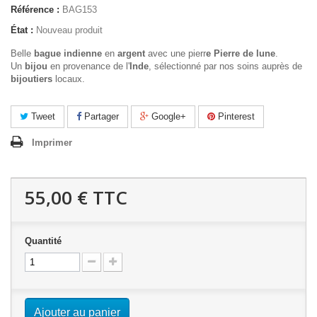
Référence :
BAG153
État :
Nouveau produit
Belle
bague indienne
en
argent
avec une pierr
e Pierre de lune
.
Un
bijou
en provenance de l'
Inde
, sélectionné par nos soins auprès de
bijoutiers
locaux.
Tweet
Partager
Google+
Pinterest
Imprimer
55,00 €
TTC
Quantité
Ajouter au panier