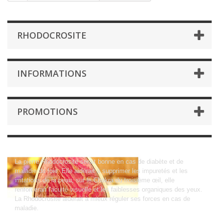
RHODOCROSITE
INFORMATIONS
PROMOTIONS
Rhodocrosite
La pierre Rhodocrosite serait bonne en cas de diabète et de
maladie du foie. Elle aiderait à supprimer les impuretés et les
irritations de la peau, sur le Chakra du troisième œil, elle
renforcerait l'acuité visuelle et les faiblesses organiques des yeux.
La Rhodocrosite aiderait à mieux réguler ses forces en cas de
maladie.